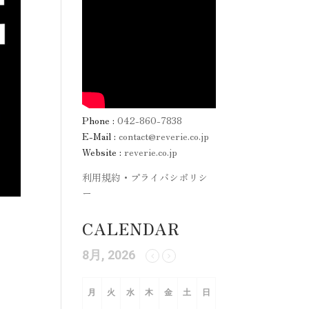
Phone :
042-860-7838
E-Mail :
contact@reverie.co.jp
Website :
reverie.co.jp
利用規約・プライバシポリシ
ー
CALENDAR
8月, 2026
月
火
水
木
金
土
日