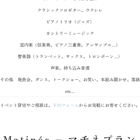
クラシックソロギター、
ウクレレ
ピアノトリオ（ジャズ）
カントリーミュージック
室内楽（弦楽奏、ピアノ三重奏、アンサンブル…）
管楽器（トランペット、サックス、トロンボーン…）
声楽、
持ち込み音源
その他 発表会、ダンス、トークショー、お笑い、本読み聞かせ、落語
etc…
イベント貸切やご相談は、
下のフォーム
からお気軽にお寄せください。
Matinée – マチネプラン