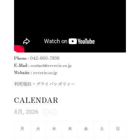
Phone :
042-860-7838
E-Mail :
contact@reverie.co.jp
Website :
reverie.co.jp
利用規約・プライバシポリシー
CALENDAR
8月, 2026
月
火
水
木
金
土
日