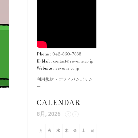
Phone :
042-860-7838
E-Mail :
contact@reverie.co.jp
Website :
reverie.co.jp
利用規約・プライバシポリシ
ー
CALENDAR
8月, 2026
月
火
水
木
金
土
日