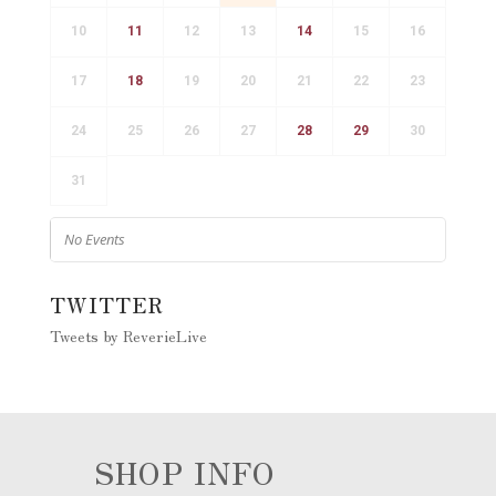
10
11
12
13
14
15
16
17
18
19
20
21
22
23
24
25
26
27
28
29
30
31
No Events
TWITTER
Tweets by ReverieLive
SHOP INFO