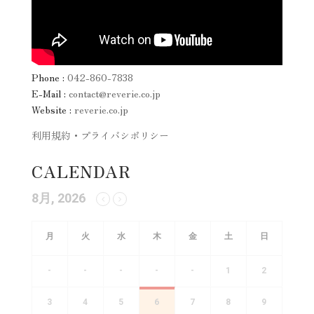
Phone :
042-860-7838
E-Mail :
contact@reverie.co.jp
Website :
reverie.co.jp
利用規約・プライバシポリシー
CALENDAR
8月, 2026
月
火
水
木
金
土
日
-
-
-
-
-
1
2
3
4
5
6
7
8
9