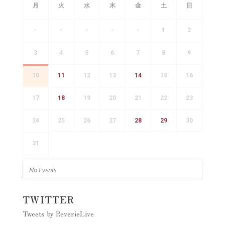
月
火
水
木
金
土
日
-
-
-
-
-
1
2
3
4
5
6
7
8
9
10
11
12
13
14
15
16
17
18
19
20
21
22
23
24
25
26
27
28
29
30
31
No Events
TWITTER
Tweets by ReverieLive